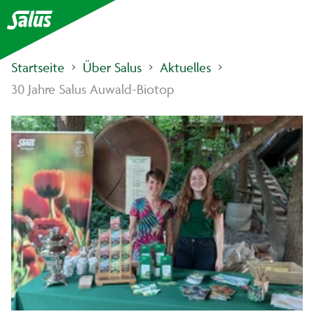
Startseite
Über Salus
Aktuelles
30 Jahre Salus Auwald-Biotop