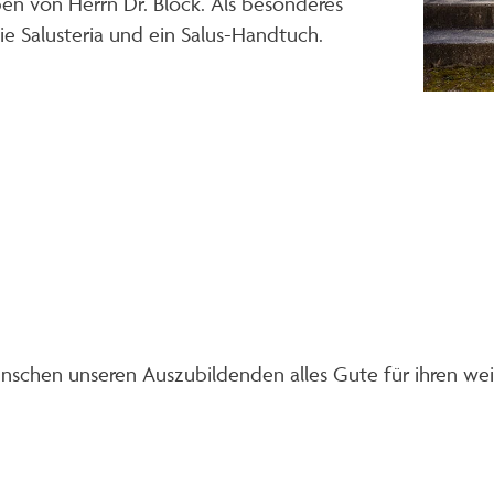
en von Herrn Dr. Block. Als besonderes
e Salusteria und ein Salus-Handtuch.
ünschen unseren Auszubildenden alles Gute für ihren we