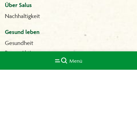
Über Salus
Nachhaltigkeit
Gesund leben
Gesundheit
Basen-Aktiv
Menü
Vitamine
Leber & Galle
Magen & Darm
© 2001-2026 Salus Gruppe
Salus International
Compliance/Hinweisgebersystem