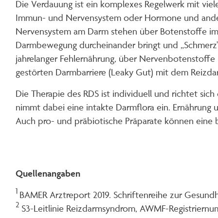
Die Verdauung ist ein komplexes Regelwerk mit viele
Immun- und Nervensystem oder Hormone und andere Bo
Nervensystem am Darm stehen über Botenstoffe im A
Darmbewegung durcheinander bringt und „Schmerz" m
jahrelanger Fehlernährung, über Nervenbotenstoffe 
gestörten Darmbarriere (Leaky Gut) mit dem Reizd
Die Therapie des RDS ist individuell und richtet s
nimmt dabei eine intakte Darmflora ein. Ernährung 
Auch pro- und präbiotische Präparate können eine b
Quellenangaben
1
BAMER Arztreport 2019. Schriftenreihe zur Gesundh
2
S3-Leitlinie Reizdarmsyndrom, AWMF-Registriernu