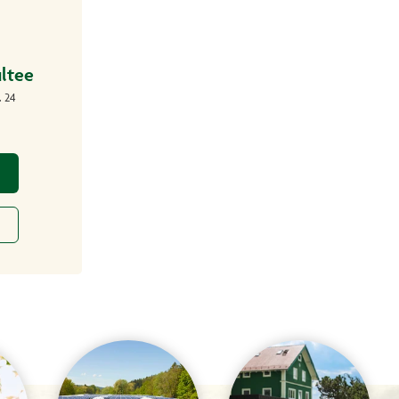
ltee
. 24