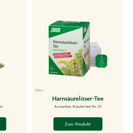
Salus
Harnsäurelöser-Tee
um
Arzneitee, Kräutertee Nr. 25
Zum Produkt