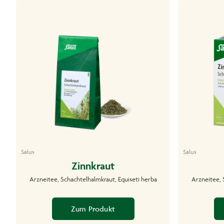
Salus
Salus
Zinnkraut
Arzneitee, Schachtelhalmkraut, Equiseti herba
Arzneitee, 
Zum Produkt